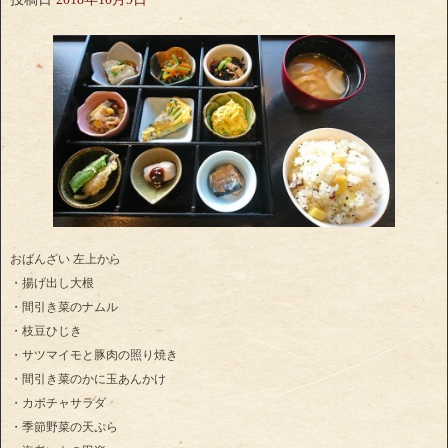
おばんざい 左上から
・揚げ出し大根
・間引き菜のナムル
・枝豆ひじき
・サツマイモと豚肉の照り焼き
・間引き菜のかに玉あんかけ
・カボチャサラダ
・季節野菜の天ぷら