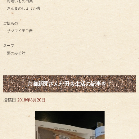
・海老いもの田楽
・さんまのしょうが煮
ご飯もの
・サツマイモご飯
スープ
・蕪のみそ汁
京都新聞さんが田舎生活の記事を！
投稿日
2018年8月20日